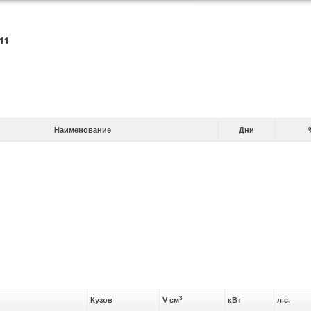
11
Наименование
Дни
3
Кузов
V см
кВт
л.с.