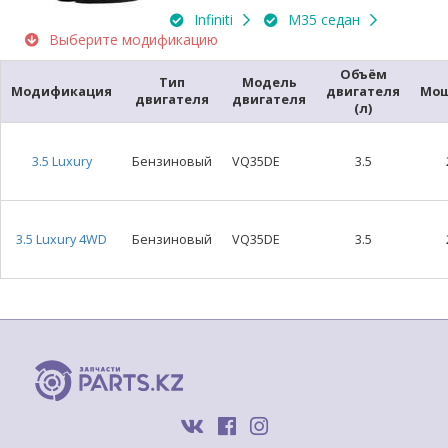
Infiniti
M35 седан
Выберите модификацию
Объём
Тип
Модель
Модификация
двигателя
Мощ
двигателя
двигателя
(л)
3.5 Luxury
Бензиновый
VQ35DE
3.5
3.5 Luxury 4WD
Бензиновый
VQ35DE
3.5