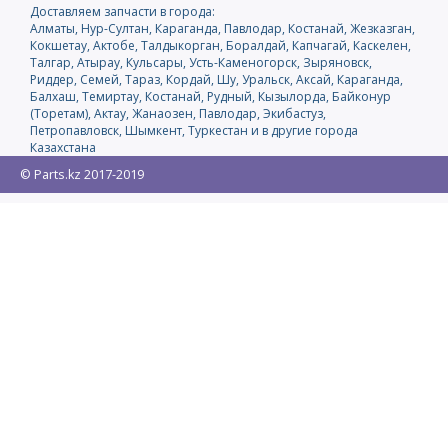
Доставляем запчасти в города:
Алматы, Нур-Султан, Караганда, Павлодар, Костанай, Жезказган,
Кокшетау, Актобе, Талдыкорган, Боралдай, Капчагай, Каскелен,
Талгар, Атырау, Кульсары, Усть-Каменогорск, Зыряновск,
Риддер, Семей, Тараз, Кордай, Шу, Уральск, Аксай, Караганда,
Балхаш, Темиртау, Костанай, Рудный, Кызылорда, Байконур
(Торетам), Актау, Жанаозен, Павлодар, Экибастуз,
Петропавловск, Шымкент, Туркестан и в другие города
Казахстана
© Parts.kz 2017-2019