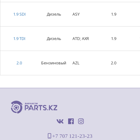
1.9 SDI
Дизель
ASY
1.9
1.9 TDI
Дизель
ATD; AXR
1.9
2.0
Бензиновый
AZL
2.0
+7 707 121-23-23