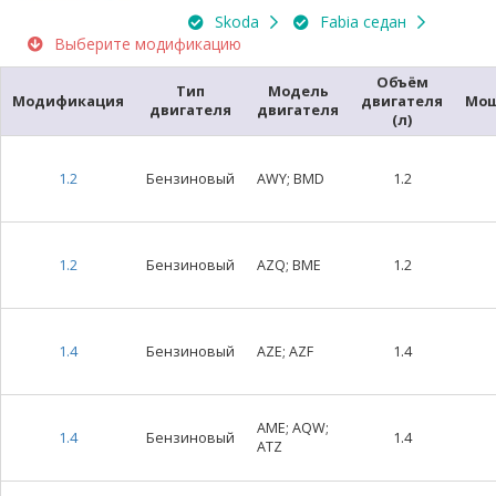
Skoda
Fabia седан
Выберите модификацию
Объём
Тип
Модель
Модификация
двигателя
Мощ
двигателя
двигателя
(л)
1.2
Бензиновый
AWY; BMD
1.2
1.2
Бензиновый
AZQ; BME
1.2
1.4
Бензиновый
AZE; AZF
1.4
AME; AQW;
1.4
Бензиновый
1.4
ATZ