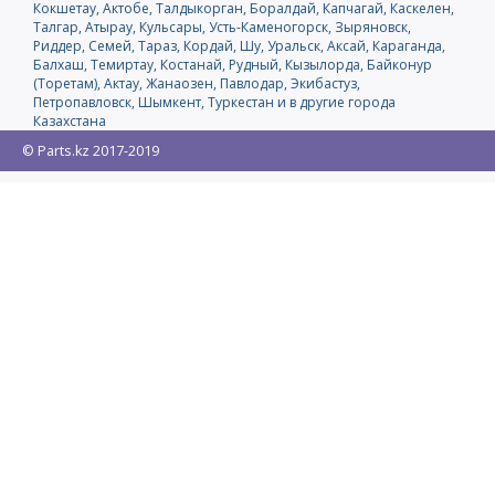
Кокшетау, Актобе, Талдыкорган, Боралдай, Капчагай, Каскелен,
Талгар, Атырау, Кульсары, Усть-Каменогорск, Зыряновск,
Риддер, Семей, Тараз, Кордай, Шу, Уральск, Аксай, Караганда,
Балхаш, Темиртау, Костанай, Рудный, Кызылорда, Байконур
(Торетам), Актау, Жанаозен, Павлодар, Экибастуз,
Петропавловск, Шымкент, Туркестан и в другие города
Казахстана
© Parts.kz 2017-2019