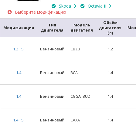
Skoda
Octavia II
Выберите модификацию
Объём
Тип
Модель
Модификация
двигателя
Мощ
двигателя
двигателя
(л)
1.2 TSI
Бензиновый
CBZB
1.2
1.4
Бензиновый
BCA
1.4
1.4
Бензиновый
CGGA; BUD
1.4
1.4 TSI
Бензиновый
CAXA
1.4