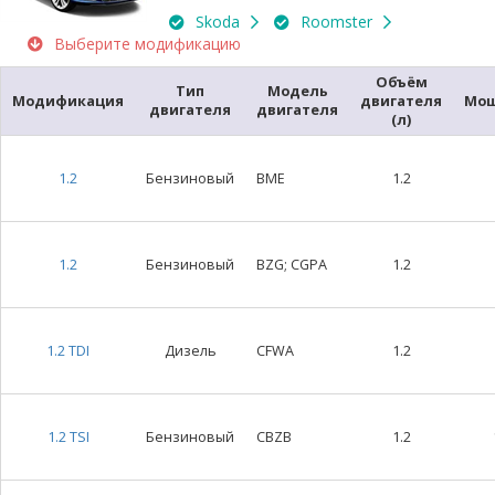
Skoda
Roomster
Выберите модификацию
Объём
Тип
Модель
Модификация
двигателя
Мощ
двигателя
двигателя
(л)
1.2
Бензиновый
BME
1.2
1.2
Бензиновый
BZG; CGPA
1.2
1.2 TDI
Дизель
CFWA
1.2
1.2 TSI
Бензиновый
CBZB
1.2