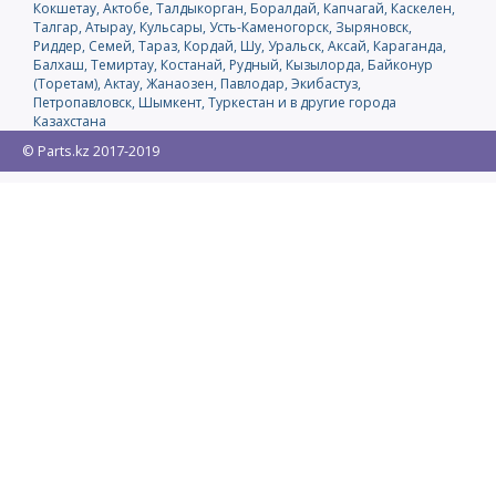
Кокшетау, Актобе, Талдыкорган, Боралдай, Капчагай, Каскелен,
Талгар, Атырау, Кульсары, Усть-Каменогорск, Зыряновск,
Риддер, Семей, Тараз, Кордай, Шу, Уральск, Аксай, Караганда,
Балхаш, Темиртау, Костанай, Рудный, Кызылорда, Байконур
(Торетам), Актау, Жанаозен, Павлодар, Экибастуз,
Петропавловск, Шымкент, Туркестан и в другие города
Казахстана
© Parts.kz 2017-2019