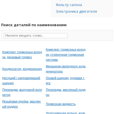
Фильтр салона
Электроника двигателя
Поиск деталей по наименованию
Комплект тормозных колод
Комплект тормозных колод
ок, стояночная тормозная
ок, дисковый тормоз
система
Механизм свободного хода
Конденсатор, кондиционер
генератора
Несущий / направляющий
Осевой шарнир, рулевая т
шарнир
яга
Прокладка, выпускной колл
Прокладка, масляный подд
ектор
он
Резьбовая пробка, маслян
Тормозная жидкость
ый поддон
Уплотняющее кольцо, коле