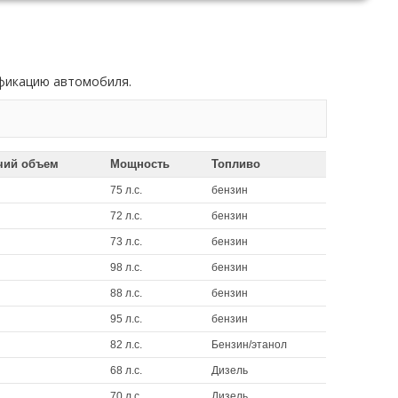
ификацию автомобиля.
чий объем
Мощность
Топливо
75 л.с.
бензин
72 л.с.
бензин
73 л.с.
бензин
98 л.с.
бензин
88 л.с.
бензин
95 л.с.
бензин
82 л.с.
Бензин/этанол
68 л.с.
Дизель
70 л.с.
Дизель