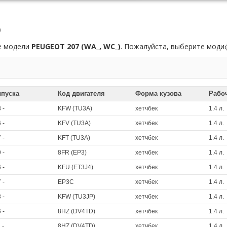
)
се модели
PEUGEOT 207 (WA_, WC_)
. Пожалуйста, выберите мод
ыпуска
Код двигателя
Форма кузова
Рабо
 -
KFW (TU3A)
хетчбек
1.4 л.
 -
KFV (TU3A)
хетчбек
1.4 л.
 -
KFT (TU3A)
хетчбек
1.4 л.
 -
8FR (EP3)
хетчбек
1.4 л.
 -
KFU (ET3J4)
хетчбек
1.4 л.
 -
EP3C
хетчбек
1.4 л.
 -
KFW (TU3JP)
хетчбек
1.4 л.
 -
8HZ (DV4TD)
хетчбек
1.4 л.
 -
8HZ (DV4TD)
хетчбек
1.4 л.